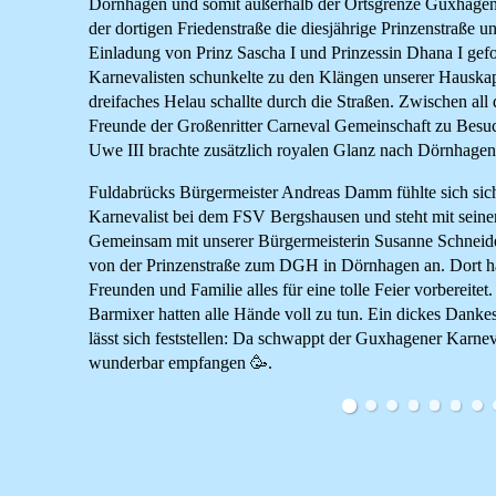
Dörnhagen und somit außerhalb der Ortsgrenze Guxhage
der dortigen Friedenstraße die diesjährige Prinzenstraße 
Einladung von Prinz Sascha I und Prinzessin Dhana I gef
Karnevalisten schunkelte zu den Klängen unserer Hauska
dreifaches Helau schallte durch die Straßen. Zwischen al
Freunde der Großenritter Carneval Gemeinschaft zu Besuc
Uwe III brachte zusätzlich royalen Glanz nach Dörnhagen
Fuldabrücks Bürgermeister Andreas Damm fühlte sich sichtl
Karnevalist bei dem FSV Bergshausen und steht mit sein
Gemeinsam mit unserer Bürgermeisterin Susanne Schneide
von der Prinzenstraße zum DGH in Dörnhagen an. Dort hat
Freunden und Familie alles für eine tolle Feier vorbereite
Barmixer hatten alle Hände voll zu tun. Ein dickes Dank
lässt sich feststellen: Da schwappt der Guxhagener Karn
wunderbar empfangen 🥳.