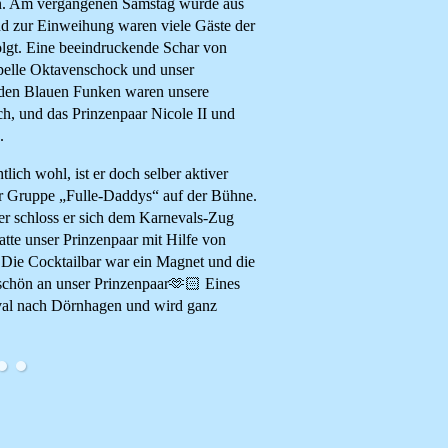
n. Am vergangenen Samstag wurde aus
und zur Einweihung waren viele Gäste der
olgt. Eine beeindruckende Schar von
pelle Oktavenschock und unser
l den Blauen Funken waren unsere
h, und das Prinzenpaar Nicole II und
.
ich wohl, ist er doch selber aktiver
er Gruppe „Fulle-Daddys“ auf der Bühne.
r schloss er sich dem Karnevals-Zug
te unser Prinzenpaar mit Hilfe von
t. Die Cocktailbar war ein Magnet und die
eschön an unser Prinzenpaar🫶🏻 Eines
eval nach Dörnhagen und wird ganz